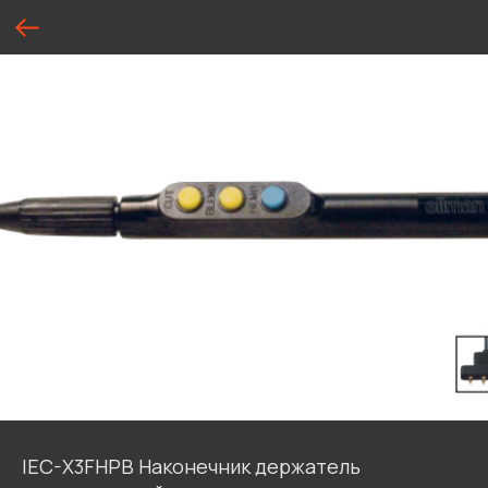
IEC-X3FHPB Наконечник держатель