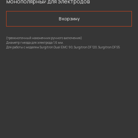
монополярный для электродов
В корзину
(трехкнопочный наконечник ручного включения)
Диаметр гнезда для электрода 1,6 мм.
Для работы с моделям Surgitron Dual ЕМС 90, Surgitron DF 120, Surgitron DF S5