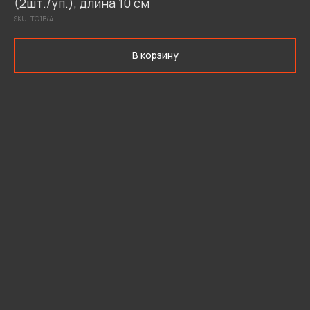
(2шт./уп.), длина 10 см
SKU:
ТС1В/4
В корзину