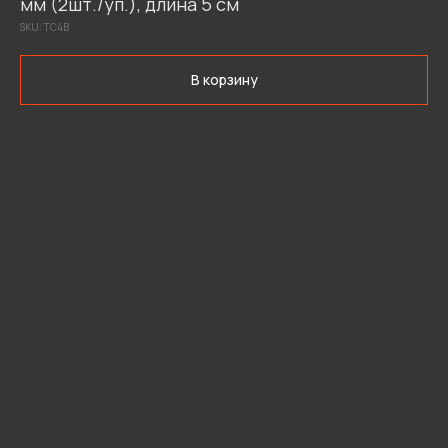
мм (2шт./уп.), длина 5 см
SKU:
ТС4В
В корзину