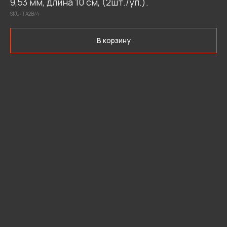
9,53 мм, длина 10 см, (2шт./уп.).
SKU:
ТА2В/4
В корзину