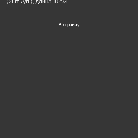
(2шт./уп.), длина 10 см
SKU:
ТВВВ/4
В корзину