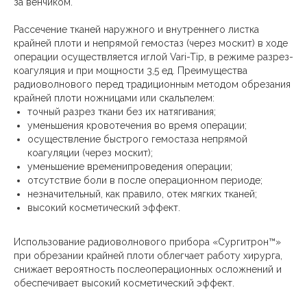
за венчиком.
Рассечение тканей наружного и внутреннего листка
крайней плоти и непрямой гемостаз (через москит) в ходе
операции осуществляется иглой Vari-Tip, в режиме разрез-
коагуляция и при мощности 3,5 ед. Преимущества
радиоволнового перед традиционным методом обрезания
крайней плоти ножницами или скальпелем:
точный разрез ткани без их натягивания;
уменьшения кровотечения во время операции;
осуществление быстрого гемостаза непрямой
коагуляции (через москит);
уменьшение временипроведения операции;
отсутствие боли в после операционном периоде;
незначительный, как правило, отек мягких тканей;
высокий косметический эффект.
Использование радиоволнового прибора «Сургитрон™»
при обрезании крайней плоти облегчает работу хирурга,
снижает вероятность послеоперационных осложнений и
обеспечивает высокий косметический эффект.